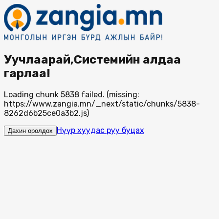
Уучлаарай,Системийн алдаа
гарлаа!
Loading chunk 5838 failed. (missing:
https://www.zangia.mn/_next/static/chunks/5838-
8262d6b25ce0a3b2.js)
Нүүр хуудас руу буцах
Дахин оролдох