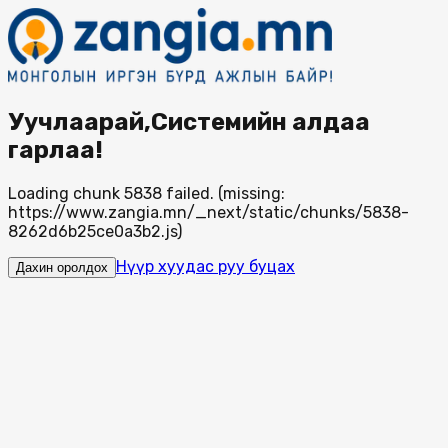
Уучлаарай,Системийн алдаа
гарлаа!
Loading chunk 5838 failed. (missing:
https://www.zangia.mn/_next/static/chunks/5838-
8262d6b25ce0a3b2.js)
Нүүр хуудас руу буцах
Дахин оролдох