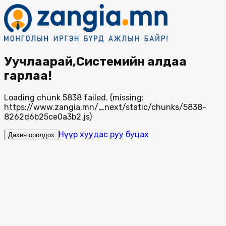
Уучлаарай,Системийн алдаа
гарлаа!
Loading chunk 5838 failed. (missing:
https://www.zangia.mn/_next/static/chunks/5838-
8262d6b25ce0a3b2.js)
Нүүр хуудас руу буцах
Дахин оролдох