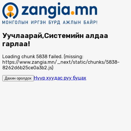
Уучлаарай,Системийн алдаа
гарлаа!
Loading chunk 5838 failed. (missing:
https://www.zangia.mn/_next/static/chunks/5838-
8262d6b25ce0a3b2.js)
Нүүр хуудас руу буцах
Дахин оролдох