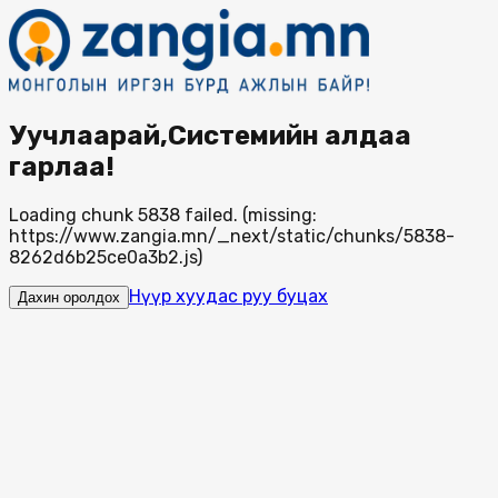
Уучлаарай,Системийн алдаа
гарлаа!
Loading chunk 5838 failed. (missing:
https://www.zangia.mn/_next/static/chunks/5838-
8262d6b25ce0a3b2.js)
Нүүр хуудас руу буцах
Дахин оролдох