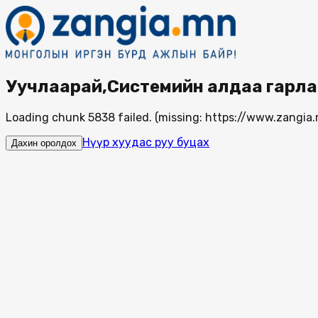
Уучлаарай,Системийн алдаа гарла
Loading chunk 5838 failed. (missing: https://www.zang
Нүүр хуудас руу буцах
Дахин оролдох