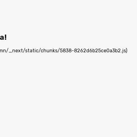
а!
ia.mn/_next/static/chunks/5838-8262d6b25ce0a3b2.js)