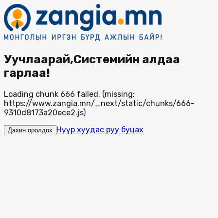
Уучлаарай,Системийн алдаа
гарлаа!
Loading chunk 666 failed. (missing:
https://www.zangia.mn/_next/static/chunks/666-
9310d8173a20ece2.js)
Нүүр хуудас руу буцах
Дахин оролдох