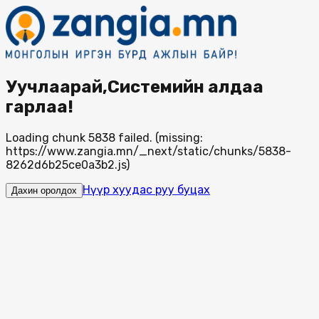
Уучлаарай,Системийн алдаа
гарлаа!
Loading chunk 5838 failed. (missing:
https://www.zangia.mn/_next/static/chunks/5838-
8262d6b25ce0a3b2.js)
Нүүр хуудас руу буцах
Дахин оролдох