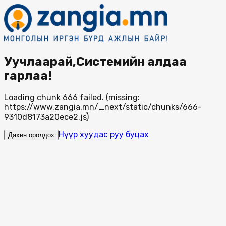
Уучлаарай,Системийн алдаа
гарлаа!
Loading chunk 666 failed. (missing:
https://www.zangia.mn/_next/static/chunks/666-
9310d8173a20ece2.js)
Нүүр хуудас руу буцах
Дахин оролдох