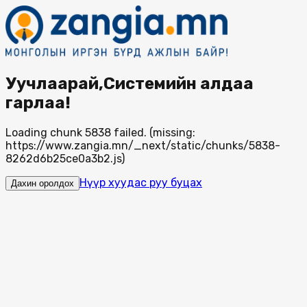
Уучлаарай,Системийн алдаа
гарлаа!
Loading chunk 5838 failed. (missing:
https://www.zangia.mn/_next/static/chunks/5838-
8262d6b25ce0a3b2.js)
Нүүр хуудас руу буцах
Дахин оролдох