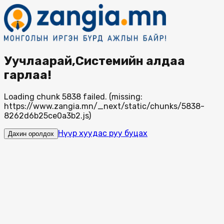
Уучлаарай,Системийн алдаа
гарлаа!
Loading chunk 5838 failed. (missing:
https://www.zangia.mn/_next/static/chunks/5838-
8262d6b25ce0a3b2.js)
Нүүр хуудас руу буцах
Дахин оролдох