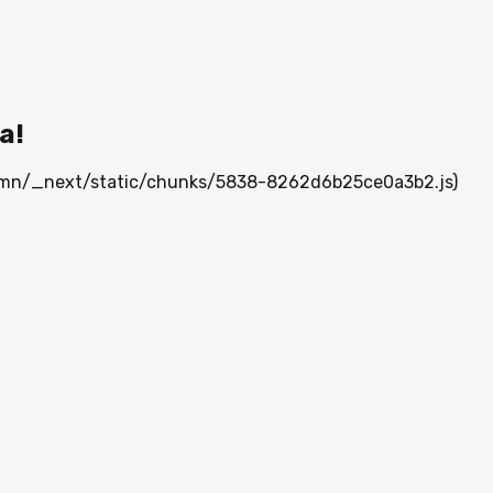
а!
ia.mn/_next/static/chunks/5838-8262d6b25ce0a3b2.js)