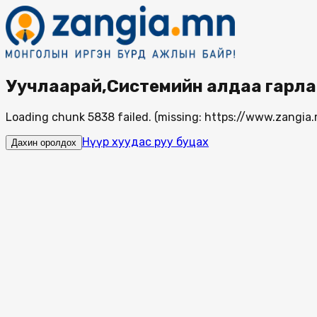
Уучлаарай,Системийн алдаа гарла
Loading chunk 5838 failed. (missing: https://www.zang
Нүүр хуудас руу буцах
Дахин оролдох