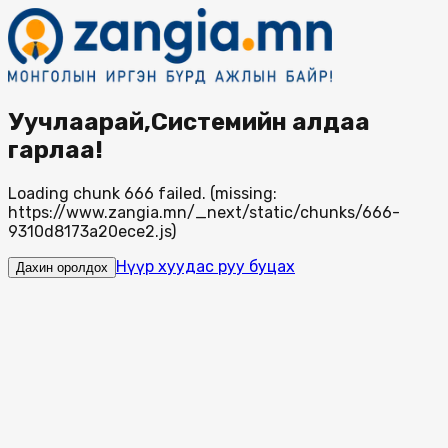
Уучлаарай,Системийн алдаа
гарлаа!
Loading chunk 666 failed. (missing:
https://www.zangia.mn/_next/static/chunks/666-
9310d8173a20ece2.js)
Нүүр хуудас руу буцах
Дахин оролдох