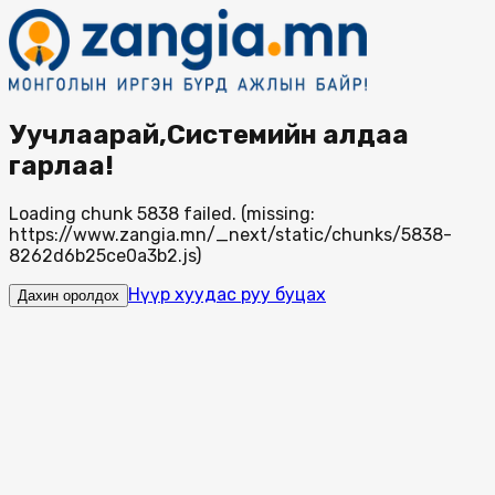
Уучлаарай,Системийн алдаа
гарлаа!
Loading chunk 5838 failed. (missing:
https://www.zangia.mn/_next/static/chunks/5838-
8262d6b25ce0a3b2.js)
Нүүр хуудас руу буцах
Дахин оролдох