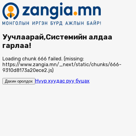
Уучлаарай,Системийн алдаа
гарлаа!
Loading chunk 666 failed. (missing:
https://www.zangia.mn/_next/static/chunks/666-
9310d8173a20ece2.js)
Нүүр хуудас руу буцах
Дахин оролдох