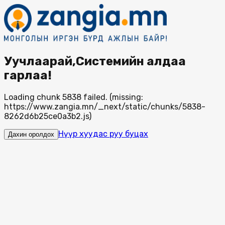
Уучлаарай,Системийн алдаа
гарлаа!
Loading chunk 5838 failed. (missing:
https://www.zangia.mn/_next/static/chunks/5838-
8262d6b25ce0a3b2.js)
Нүүр хуудас руу буцах
Дахин оролдох