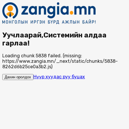
Уучлаарай,Системийн алдаа
гарлаа!
Loading chunk 5838 failed. (missing:
https://www.zangia.mn/_next/static/chunks/5838-
8262d6b25ce0a3b2.js)
Нүүр хуудас руу буцах
Дахин оролдох