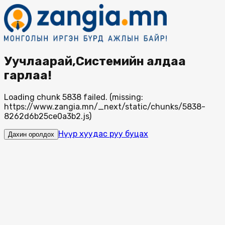
Уучлаарай,Системийн алдаа
гарлаа!
Loading chunk 5838 failed. (missing:
https://www.zangia.mn/_next/static/chunks/5838-
8262d6b25ce0a3b2.js)
Нүүр хуудас руу буцах
Дахин оролдох