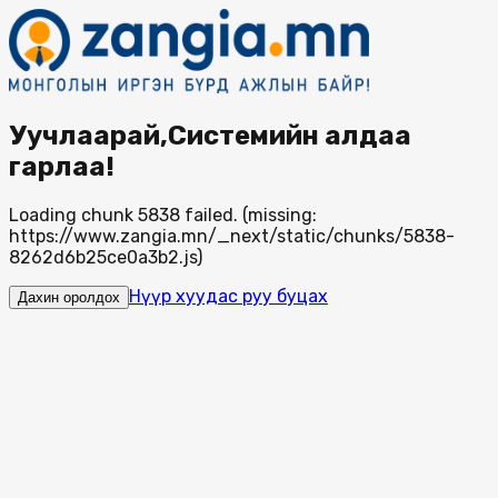
Уучлаарай,Системийн алдаа
гарлаа!
Loading chunk 5838 failed. (missing:
https://www.zangia.mn/_next/static/chunks/5838-
8262d6b25ce0a3b2.js)
Нүүр хуудас руу буцах
Дахин оролдох