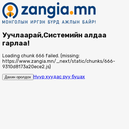
Уучлаарай,Системийн алдаа
гарлаа!
Loading chunk 666 failed. (missing:
https://www.zangia.mn/_next/static/chunks/666-
9310d8173a20ece2.js)
Нүүр хуудас руу буцах
Дахин оролдох