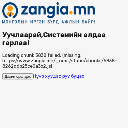
Уучлаарай,Системийн алдаа
гарлаа!
Loading chunk 5838 failed. (missing:
https://www.zangia.mn/_next/static/chunks/5838-
8262d6b25ce0a3b2.js)
Нүүр хуудас руу буцах
Дахин оролдох