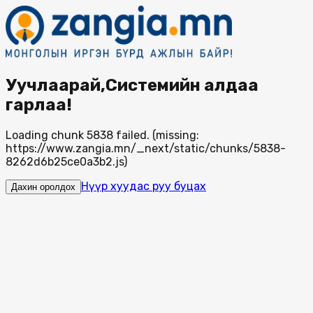
Уучлаарай,Системийн алдаа
гарлаа!
Loading chunk 5838 failed. (missing:
https://www.zangia.mn/_next/static/chunks/5838-
8262d6b25ce0a3b2.js)
Нүүр хуудас руу буцах
Дахин оролдох