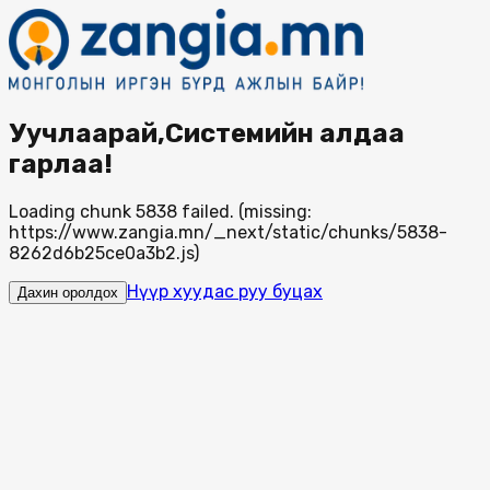
Уучлаарай,Системийн алдаа
гарлаа!
Loading chunk 5838 failed. (missing:
https://www.zangia.mn/_next/static/chunks/5838-
8262d6b25ce0a3b2.js)
Нүүр хуудас руу буцах
Дахин оролдох