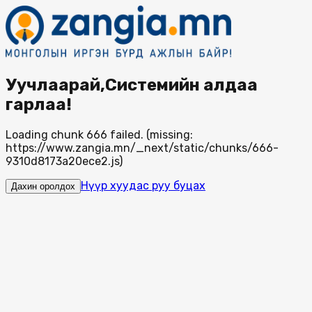
Уучлаарай,Системийн алдаа
гарлаа!
Loading chunk 666 failed. (missing:
https://www.zangia.mn/_next/static/chunks/666-
9310d8173a20ece2.js)
Нүүр хуудас руу буцах
Дахин оролдох