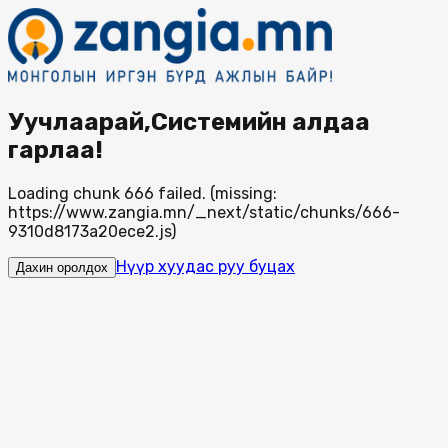
Уучлаарай,Системийн алдаа
гарлаа!
Loading chunk 666 failed. (missing:
https://www.zangia.mn/_next/static/chunks/666-
9310d8173a20ece2.js)
Нүүр хуудас руу буцах
Дахин оролдох