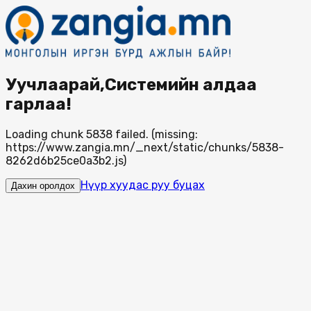
Уучлаарай,Системийн алдаа
гарлаа!
Loading chunk 5838 failed. (missing:
https://www.zangia.mn/_next/static/chunks/5838-
8262d6b25ce0a3b2.js)
Нүүр хуудас руу буцах
Дахин оролдох