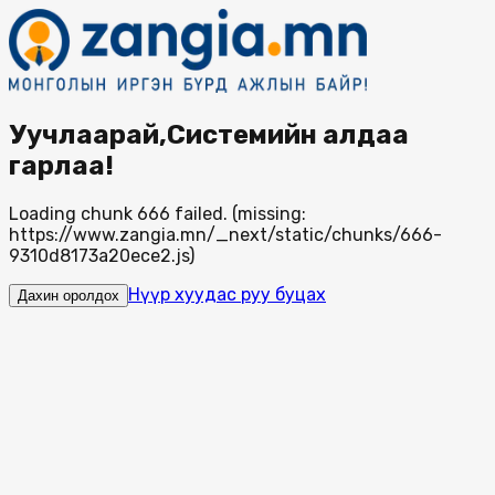
Уучлаарай,Системийн алдаа
гарлаа!
Loading chunk 666 failed. (missing:
https://www.zangia.mn/_next/static/chunks/666-
9310d8173a20ece2.js)
Нүүр хуудас руу буцах
Дахин оролдох