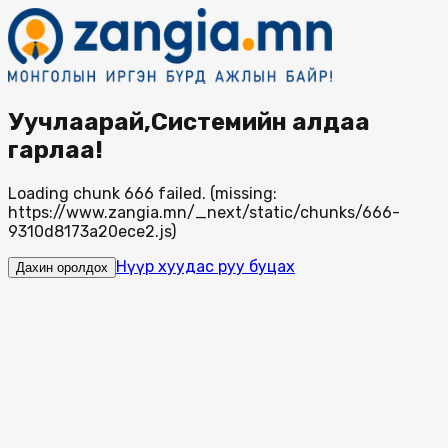
Уучлаарай,Системийн алдаа
гарлаа!
Loading chunk 666 failed. (missing:
https://www.zangia.mn/_next/static/chunks/666-
9310d8173a20ece2.js)
Нүүр хуудас руу буцах
Дахин оролдох