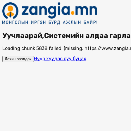
Уучлаарай,Системийн алдаа гарла
Loading chunk 5838 failed. (missing: https://www.zang
Нүүр хуудас руу буцах
Дахин оролдох