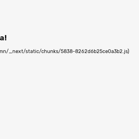
а!
ia.mn/_next/static/chunks/5838-8262d6b25ce0a3b2.js)