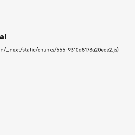
а!
a.mn/_next/static/chunks/666-9310d8173a20ece2.js)