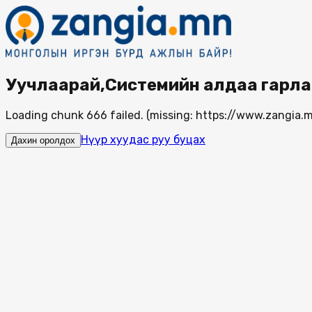
Уучлаарай,Системийн алдаа гарла
Loading chunk 666 failed. (missing: https://www.zangi
Нүүр хуудас руу буцах
Дахин оролдох