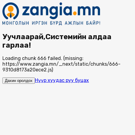
Уучлаарай,Системийн алдаа
гарлаа!
Loading chunk 666 failed. (missing:
https://www.zangia.mn/_next/static/chunks/666-
9310d8173a20ece2.js)
Нүүр хуудас руу буцах
Дахин оролдох