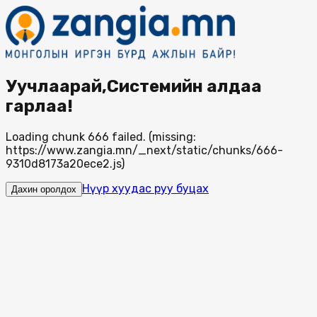
Уучлаарай,Системийн алдаа
гарлаа!
Loading chunk 666 failed. (missing:
https://www.zangia.mn/_next/static/chunks/666-
9310d8173a20ece2.js)
Нүүр хуудас руу буцах
Дахин оролдох