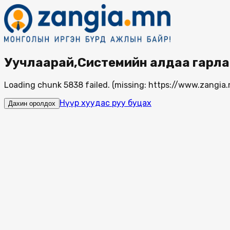
Уучлаарай,Системийн алдаа гарла
Loading chunk 5838 failed. (missing: https://www.zang
Нүүр хуудас руу буцах
Дахин оролдох