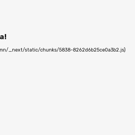
а!
ia.mn/_next/static/chunks/5838-8262d6b25ce0a3b2.js)