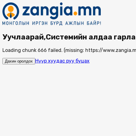
Уучлаарай,Системийн алдаа гарла
Loading chunk 666 failed. (missing: https://www.zangi
Нүүр хуудас руу буцах
Дахин оролдох