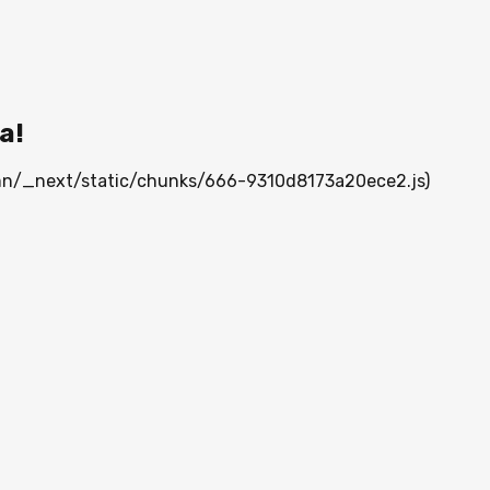
а!
a.mn/_next/static/chunks/666-9310d8173a20ece2.js)