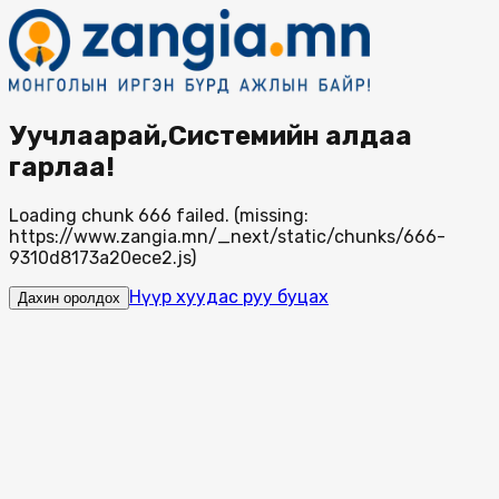
Уучлаарай,Системийн алдаа
гарлаа!
Loading chunk 666 failed. (missing:
https://www.zangia.mn/_next/static/chunks/666-
9310d8173a20ece2.js)
Нүүр хуудас руу буцах
Дахин оролдох