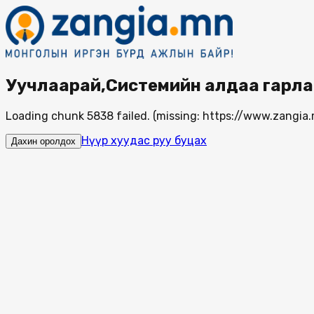
Уучлаарай,Системийн алдаа гарла
Loading chunk 5838 failed. (missing: https://www.zang
Нүүр хуудас руу буцах
Дахин оролдох