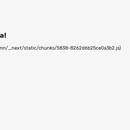
а!
ia.mn/_next/static/chunks/5838-8262d6b25ce0a3b2.js)