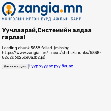
Уучлаарай,Системийн алдаа
гарлаа!
Loading chunk 5838 failed. (missing:
https://www.zangia.mn/_next/static/chunks/5838-
8262d6b25ce0a3b2.js)
Нүүр хуудас руу буцах
Дахин оролдох