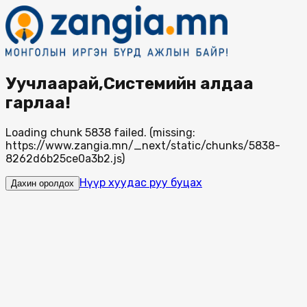
Уучлаарай,Системийн алдаа
гарлаа!
Loading chunk 5838 failed. (missing:
https://www.zangia.mn/_next/static/chunks/5838-
8262d6b25ce0a3b2.js)
Нүүр хуудас руу буцах
Дахин оролдох