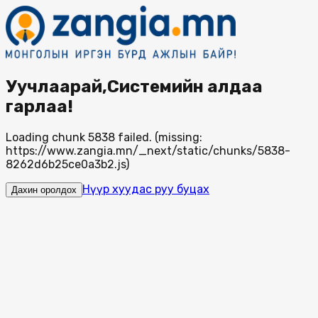
Уучлаарай,Системийн алдаа
гарлаа!
Loading chunk 5838 failed. (missing:
https://www.zangia.mn/_next/static/chunks/5838-
8262d6b25ce0a3b2.js)
Нүүр хуудас руу буцах
Дахин оролдох