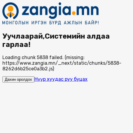
Уучлаарай,Системийн алдаа
гарлаа!
Loading chunk 5838 failed. (missing:
https://www.zangia.mn/_next/static/chunks/5838-
8262d6b25ce0a3b2.js)
Нүүр хуудас руу буцах
Дахин оролдох