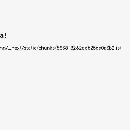
а!
ia.mn/_next/static/chunks/5838-8262d6b25ce0a3b2.js)