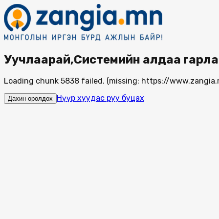
Уучлаарай,Системийн алдаа гарла
Loading chunk 5838 failed. (missing: https://www.zang
Нүүр хуудас руу буцах
Дахин оролдох