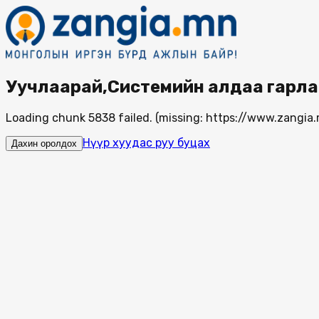
Уучлаарай,Системийн алдаа гарла
Loading chunk 5838 failed. (missing: https://www.zang
Нүүр хуудас руу буцах
Дахин оролдох