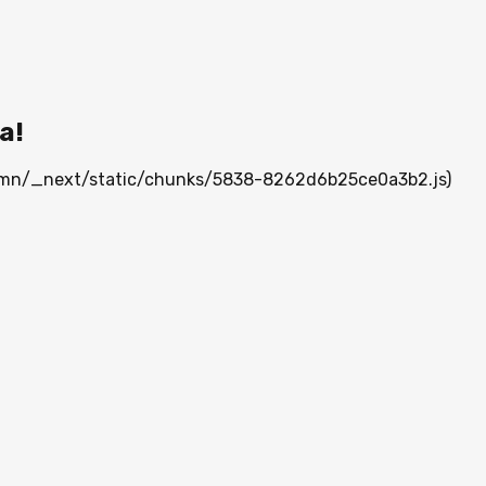
а!
ia.mn/_next/static/chunks/5838-8262d6b25ce0a3b2.js)