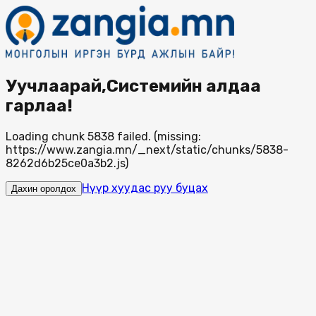
Уучлаарай,Системийн алдаа
гарлаа!
Loading chunk 5838 failed. (missing:
https://www.zangia.mn/_next/static/chunks/5838-
8262d6b25ce0a3b2.js)
Нүүр хуудас руу буцах
Дахин оролдох