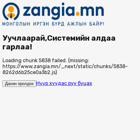
Уучлаарай,Системийн алдаа
гарлаа!
Loading chunk 5838 failed. (missing:
https://www.zangia.mn/_next/static/chunks/5838-
8262d6b25ce0a3b2.js)
Нүүр хуудас руу буцах
Дахин оролдох