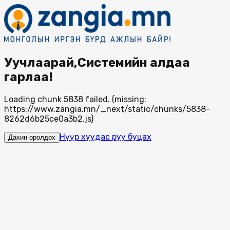
Уучлаарай,Системийн алдаа
гарлаа!
Loading chunk 5838 failed. (missing:
https://www.zangia.mn/_next/static/chunks/5838-
8262d6b25ce0a3b2.js)
Нүүр хуудас руу буцах
Дахин оролдох