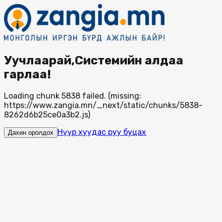
Уучлаарай,Системийн алдаа
гарлаа!
Loading chunk 5838 failed. (missing:
https://www.zangia.mn/_next/static/chunks/5838-
8262d6b25ce0a3b2.js)
Нүүр хуудас руу буцах
Дахин оролдох