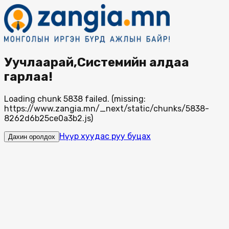
Уучлаарай,Системийн алдаа
гарлаа!
Loading chunk 5838 failed. (missing:
https://www.zangia.mn/_next/static/chunks/5838-
8262d6b25ce0a3b2.js)
Нүүр хуудас руу буцах
Дахин оролдох