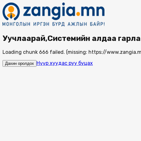
Уучлаарай,Системийн алдаа гарла
Loading chunk 666 failed. (missing: https://www.zangi
Нүүр хуудас руу буцах
Дахин оролдох