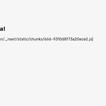
а!
a.mn/_next/static/chunks/666-9310d8173a20ece2.js)