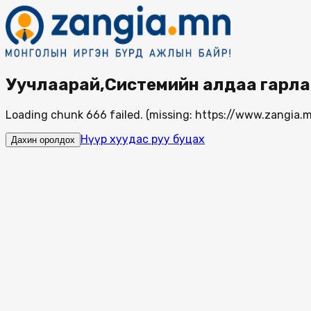
Уучлаарай,Системийн алдаа гарла
Loading chunk 666 failed. (missing: https://www.zangi
Нүүр хуудас руу буцах
Дахин оролдох