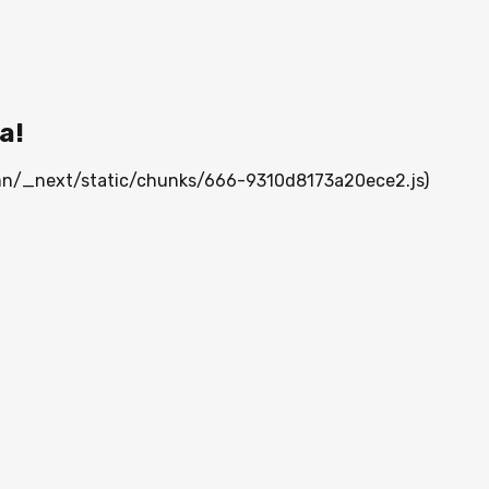
а!
a.mn/_next/static/chunks/666-9310d8173a20ece2.js)