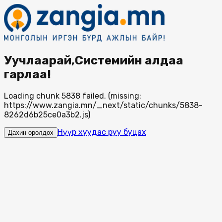
Уучлаарай,Системийн алдаа
гарлаа!
Loading chunk 5838 failed. (missing:
https://www.zangia.mn/_next/static/chunks/5838-
8262d6b25ce0a3b2.js)
Нүүр хуудас руу буцах
Дахин оролдох